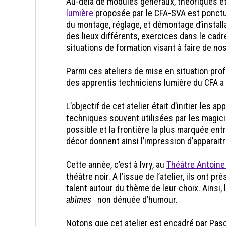
Au-delà de modules généraux, théoriques et
lumière
proposée par le CFA-SVA est ponctué
du montage, réglage, et démontage d’instal
des lieux différents, exercices dans le cadr
situations de formation visant à faire de n
Parmi ces ateliers de mise en situation profes
des apprentis techniciens lumière du CFA a 
L’objectif de cet atelier était d’initier les
techniques souvent utilisées par les magici
possible et la frontière la plus marquée ent
décor donnent ainsi l’impression d’apparaitr
Cette année, c’est à Ivry, au
Théâtre Antoine
théâtre noir. A l’issue de l’atelier, ils ont
talent autour du thème de leur choix. Ains
abîmes
non dénuée d’humour.
Notons que cet atelier est encadré par Pasca