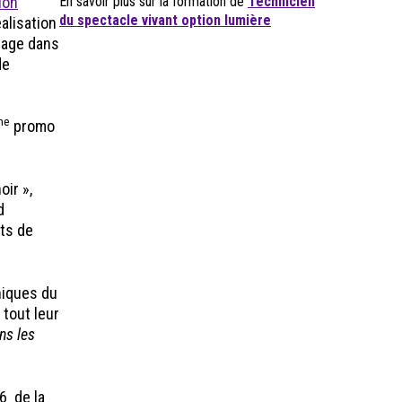
ion
En savoir plus sur la formation de
Technicien
du spectacle vivant option lumière
alisation
lage dans
de
me
promo
oir »,
d
nts de
hniques du
 tout leur
ns les
16 de la