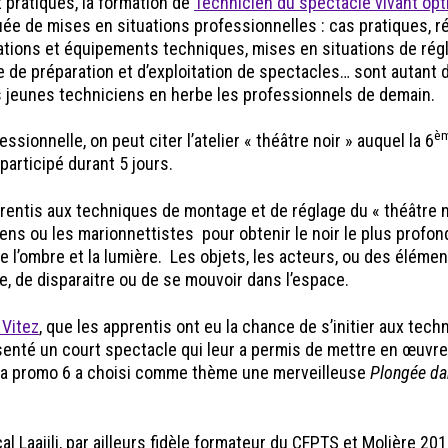
 pratiques, la formation de
Technicien du spectacle vivant opt
e de mises en situations professionnelles : cas pratiques, ré
lations et équipements techniques, mises en situations de rég
e de préparation et d’exploitation de spectacles… sont autant 
os jeunes techniciens en herbe les professionnels de demain.
è
sionnelle, on peut citer l’atelier « théâtre noir » auquel la 6
participé durant 5 jours.
 apprentis aux techniques de montage et de réglage du « théâtre n
ens ou les marionnettistes pour obtenir le noir le plus profon
re l’ombre et la lumière. Les objets, les acteurs, ou des éléme
e, de disparaitre ou de se mouvoir dans l’espace.
 Vitez
, que les apprentis ont eu la chance de s’initier aux tec
 présenté un court spectacle qui leur a permis de mettre en œuvre
i, la promo 6 a choisi comme thème une merveilleuse
Plongée da
l Laajili, par ailleurs fidèle formateur du CFPTS et Molière 20