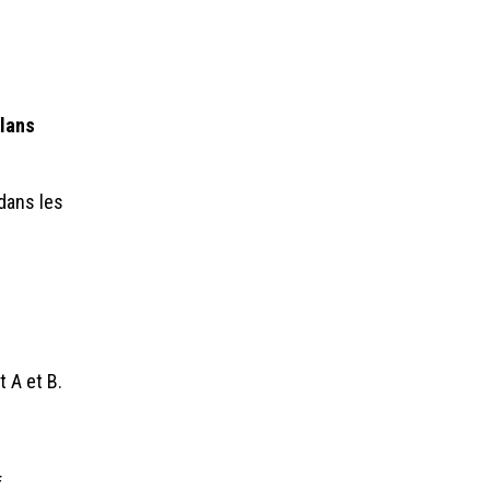
plans
 dans les
t A et B.
f