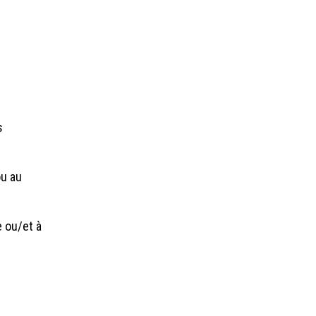
s
ou au
e ou/et à