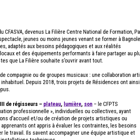
u CFASVA, devenus La Filière Centre National de Formation, Pa
u spectacle, jeunes ou moins jeunes venant se former à Bagnole
es, adaptés aux besoins pédagogiques et aux réalités
 locaux et des équipements performants à faire partager au pl
es que La Filière souhaite s’ouvrir avant tout.
il de compagnie ou de groupes musicaux : une collaboration art
inhabituel. Depuis 2018, trois projets de Résidences ont ainsi 
opus.
III de régisseurs –
plateau
,
lumière
,
son
– le CFPTS
tion professionnelle », individuelles ou collectives, ayant
ions d’accueil et/ou de création de projets artistiques ou
s apprenants ont appris à évaluer les contraintes, les besoins
 le travail. Ils savent accompagner une équipe artistique et
installations techniques.