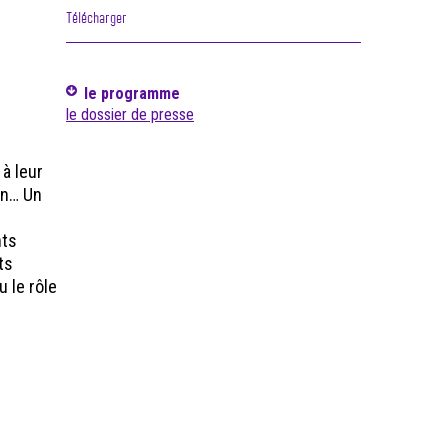
Télécharger
le programme
le dossier de presse
 à leur
on… Un
nts
ts
u le rôle