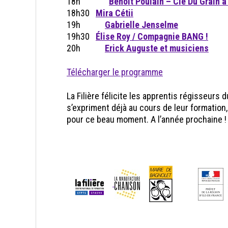
18h
Benoît Poulain – Cie Du Grain 
18h30
Mira Cétii
19h
Gabrielle Jenselme
19h30
Élise Roy / Compagnie BANG !
20h
Erick Auguste et musiciens
Télécharger le programme
La Filière félicite les apprentis régisseurs
s’expriment déjà au cours de leur formation
pour ce beau moment. A l’année prochaine !